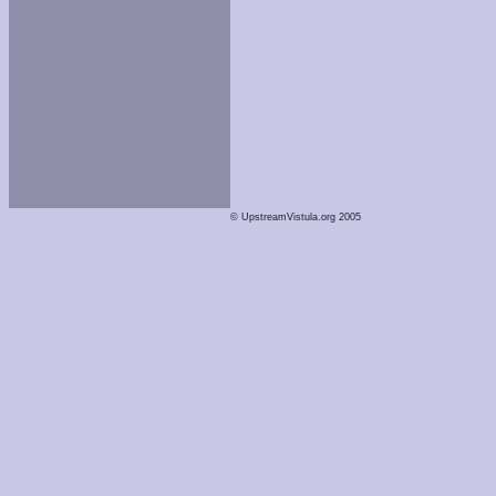
© UpstreamVistula.org 2005