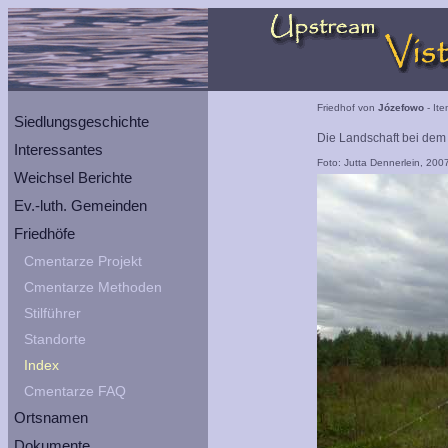
Friedhof von
Józefowo
- Ite
Siedlungsgeschichte
Die Landschaft bei dem 
Interessantes
Foto: Jutta Dennerlein, 200
Weichsel Berichte
Ev.-luth. Gemeinden
Friedhöfe
Cmentarze Projekt
Cmentarze Methoden
Stilführer
Standorte
Index
Cmentarze FAQ
Ortsnamen
Dokumente