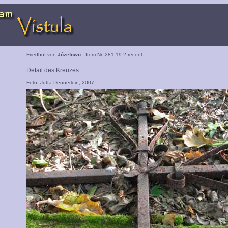
Friedhof von
Józefowo
- Item Nr. 281.19.2.recent
Detail des Kreuzes.
Foto: Jutta Dennerlein, 2007