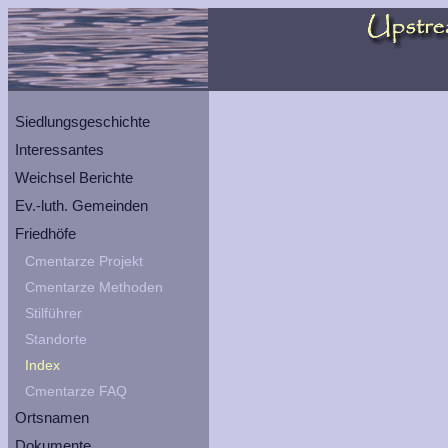
Siedlungsgeschichte
Interessantes
Weichsel Berichte
Ev.-luth. Gemeinden
Friedhöfe
Cmentarze Projekt
Cmentarze Methoden
Stilführer
Standorte
Index
Cmentarze FAQ
Ortsnamen
Dokumente