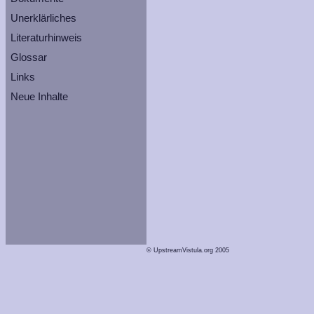
Unerklärliches
Literaturhinweis
Glossar
Links
Neue Inhalte
© UpstreamVistula.org 2005