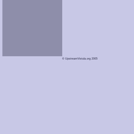
© UpstreamVistula.org 2005