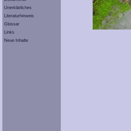
Unerklärliches
Literaturhinweis
Glossar
Links
Neue Inhalte