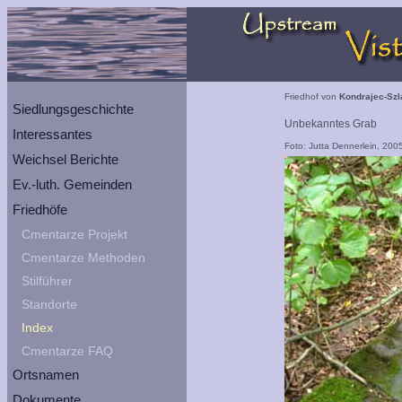
Friedhof von
Kondrajec-Szl
Siedlungsgeschichte
Unbekanntes Grab
Interessantes
Foto: Jutta Dennerlein, 200
Weichsel Berichte
Ev.-luth. Gemeinden
Friedhöfe
Cmentarze Projekt
Cmentarze Methoden
Stilführer
Standorte
Index
Cmentarze FAQ
Ortsnamen
Dokumente