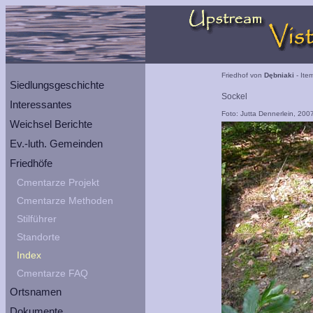
Friedhof von
Dębniaki
- Ite
Siedlungsgeschichte
Sockel
Interessantes
Foto: Jutta Dennerlein, 200
Weichsel Berichte
Ev.-luth. Gemeinden
Friedhöfe
Cmentarze Projekt
Cmentarze Methoden
Stilführer
Standorte
Index
Cmentarze FAQ
Ortsnamen
Dokumente