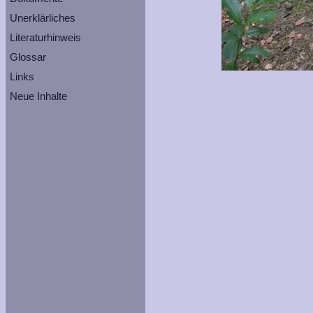
Unerklärliches
Literaturhinweis
Glossar
Links
Neue Inhalte