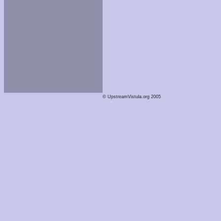
© UpstreamVistula.org 2005