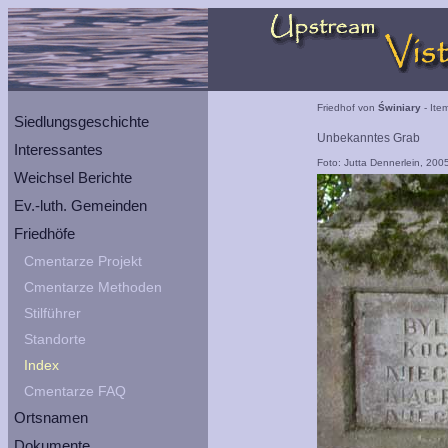
Friedhof von
Świniary
- Ite
Siedlungsgeschichte
Unbekanntes Grab
Interessantes
Foto: Jutta Dennerlein, 200
Weichsel Berichte
Ev.-luth. Gemeinden
Friedhöfe
Cmentarze Projekt
Cmentarze Methoden
Stilführer
Standorte
Index
Cmentarze FAQ
Ortsnamen
Dokumente