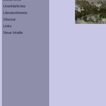
Unerklärliches
Literaturhinweis
Glossar
Links
Neue Inhalte