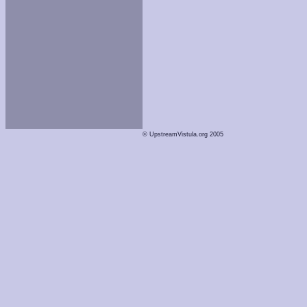
© UpstreamVistula.org 2005