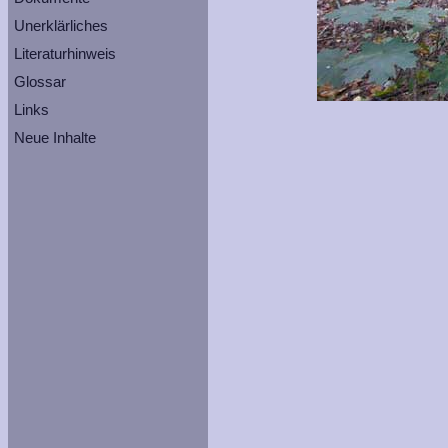
Unerklärliches
Literaturhinweis
Glossar
Links
Neue Inhalte