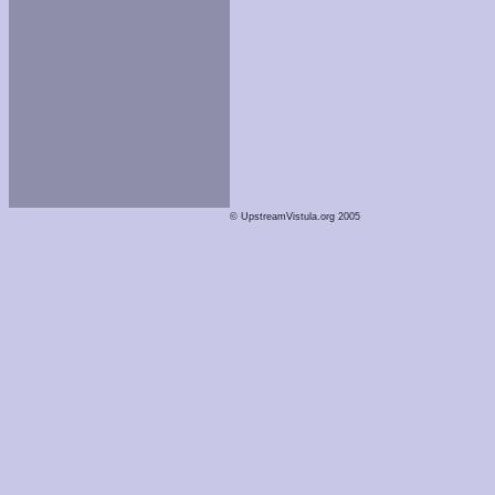
© UpstreamVistula.org 2005