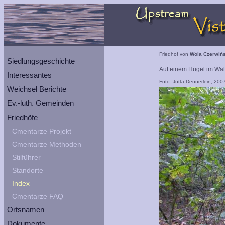
Friedhof von
Wola Czerwińs
Siedlungsgeschichte
Auf einem Hügel im Wal
Interessantes
Foto: Jutta Dennerlein, 200
Weichsel Berichte
Ev.-luth. Gemeinden
Friedhöfe
Cmentarze Projekt
Cmentarze Methoden
Stilführer
Standorte
Index
Cmentarze FAQ
Ortsnamen
Dokumente