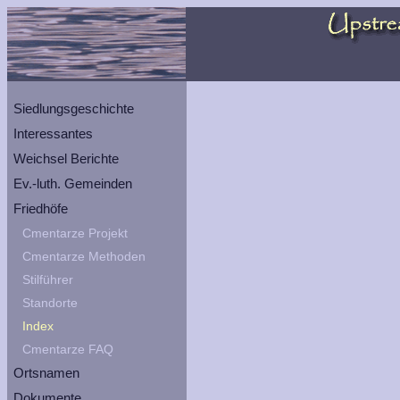
Siedlungsgeschichte
Interessantes
Weichsel Berichte
Ev.-luth. Gemeinden
Friedhöfe
Cmentarze Projekt
Cmentarze Methoden
Stilführer
Standorte
Index
Cmentarze FAQ
Ortsnamen
Dokumente