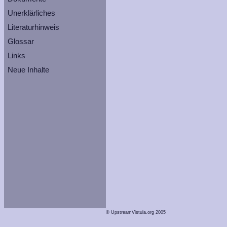
Unerklärliches
Literaturhinweis
Glossar
Links
Neue Inhalte
© UpstreamVistula.org 2005