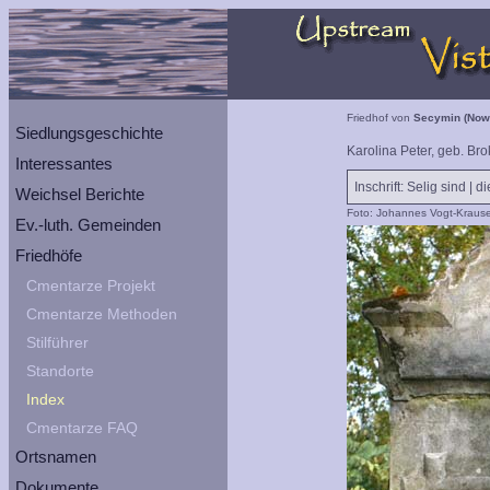
Friedhof von
Secymin (Now
Siedlungsgeschichte
Karolina Peter, geb. Br
Interessantes
Inschrift: Selig sind |
Weichsel Berichte
Foto: Johannes Vogt-Kraus
Ev.-luth. Gemeinden
Friedhöfe
Cmentarze Projekt
Cmentarze Methoden
Stilführer
Standorte
Index
Cmentarze FAQ
Ortsnamen
Dokumente