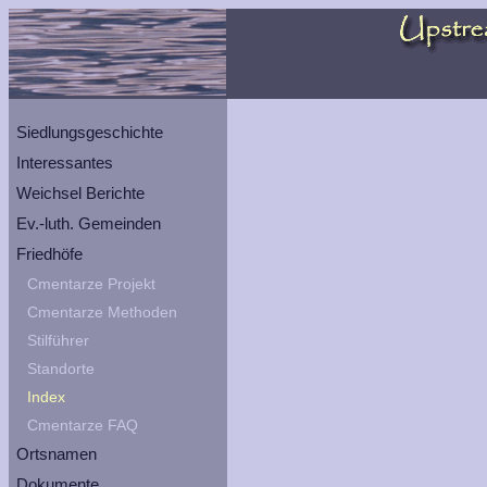
Siedlungsgeschichte
Interessantes
Weichsel Berichte
Ev.-luth. Gemeinden
Friedhöfe
Cmentarze Projekt
Cmentarze Methoden
Stilführer
Standorte
Index
Cmentarze FAQ
Ortsnamen
Dokumente