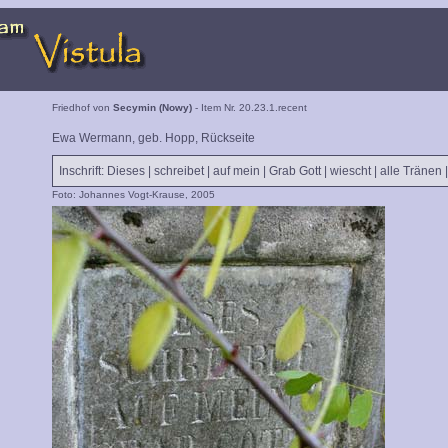
Friedhof von
Secymin (Nowy)
- Item Nr. 20.23.1.recent
Ewa Wermann, geb. Hopp, Rückseite
Inschrift: Dieses | schreibet | auf mein | Grab Gott | wiescht | alle Tränen 
Foto: Johannes Vogt-Krause, 2005