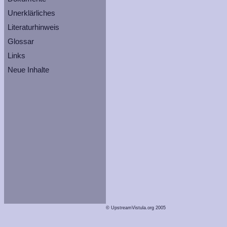
Unerklärliches
Literaturhinweis
Glossar
Links
Neue Inhalte
© UpstreamVistula.org 2005