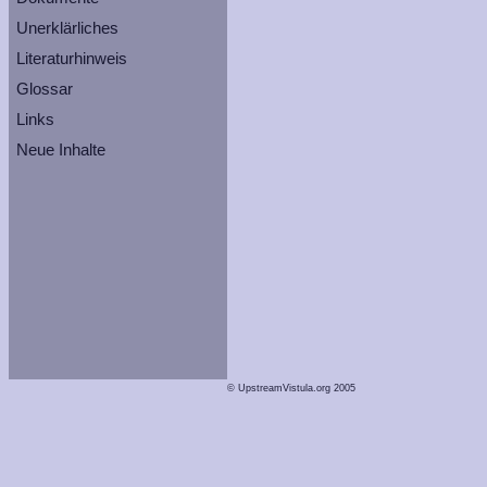
Unerklärliches
Literaturhinweis
Glossar
Links
Neue Inhalte
© UpstreamVistula.org 2005