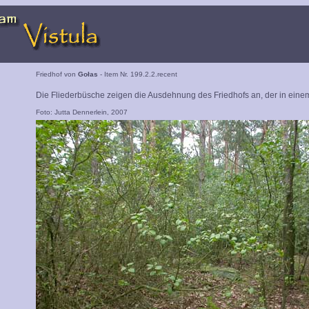
Friedhof von
Gołas
- Item Nr. 199.2.2.recent
Die Fliederbüsche zeigen die Ausdehnung des Friedhofs an, der in einem 
Foto: Jutta Dennerlein, 2007