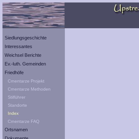
Siedlungsgeschichte
Interessantes
Weichsel Berichte
Ev.-luth. Gemeinden
Friedhöfe
Cmentarze Projekt
Cmentarze Methoden
Stilführer
Standorte
Index
Cmentarze FAQ
Ortsnamen
Dokumente