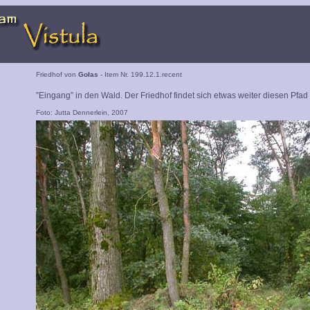
Friedhof von
Gołas
- Item Nr. 199.12.1.recent
”Eingang” in den Wald. Der Friedhof findet sich etwas weiter diesen Pfad
Foto: Jutta Dennerlein, 2007