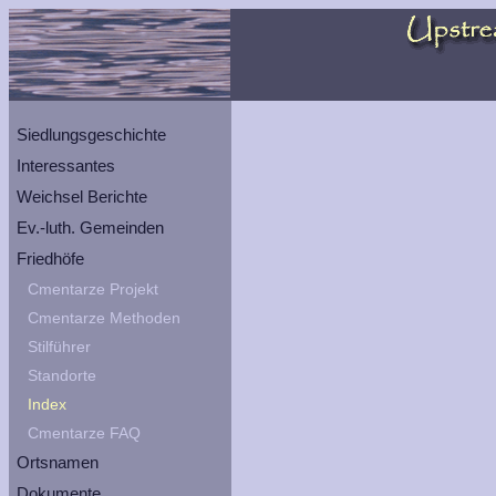
Siedlungsgeschichte
Interessantes
Weichsel Berichte
Ev.-luth. Gemeinden
Friedhöfe
Cmentarze Projekt
Cmentarze Methoden
Stilführer
Standorte
Index
Cmentarze FAQ
Ortsnamen
Dokumente