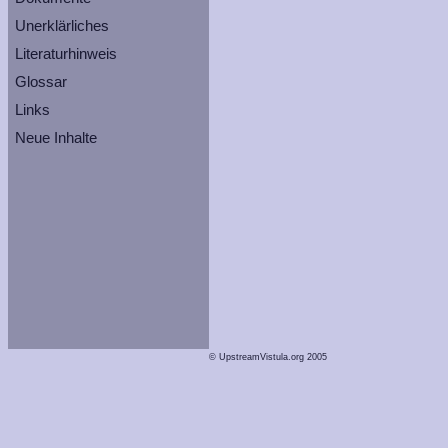
Unerklärliches
Literaturhinweis
Glossar
Links
Neue Inhalte
© UpstreamVistula.org 2005