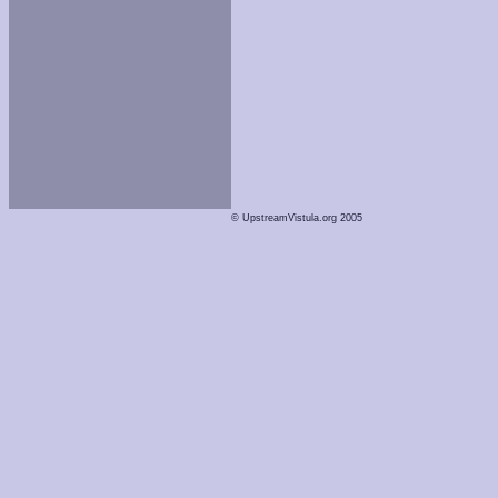
© UpstreamVistula.org 2005