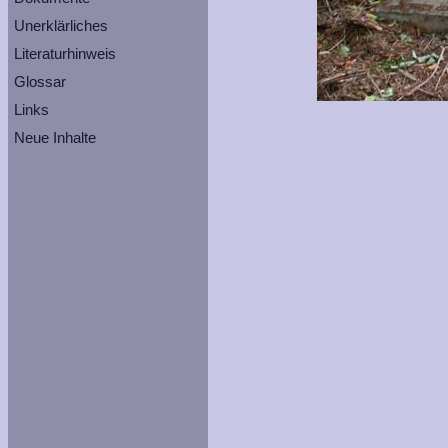
Unerklärliches
Literaturhinweis
Glossar
Links
Neue Inhalte