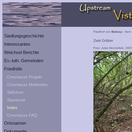
Friedhof von
Białasy
- Item 
Siedlungsgeschichte
Zwei Gräber
Interessantes
Foto: Jutta Dennerlein, 200
Weichsel Berichte
Ev.-luth. Gemeinden
Friedhöfe
Cmentarze Projekt
Cmentarze Methoden
Stilführer
Standorte
Index
Cmentarze FAQ
Ortsnamen
Dokumente