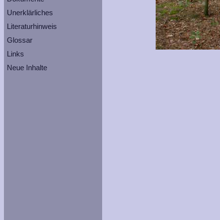
Unerklärliches
Literaturhinweis
Glossar
Links
Neue Inhalte