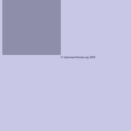
© UpstreamVistula.org 2005