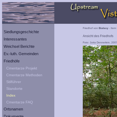
Friedhof von
Białasy
- Item 
Siedlungsgeschichte
Ansicht des Friedhofs
Interessantes
Foto: Jutta Dennerlein, 200
Weichsel Berichte
Ev.-luth. Gemeinden
Friedhöfe
Cmentarze Projekt
Cmentarze Methoden
Stilführer
Standorte
Index
Cmentarze FAQ
Ortsnamen
Dokumente