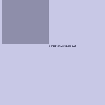
© UpstreamVistula.org 2005