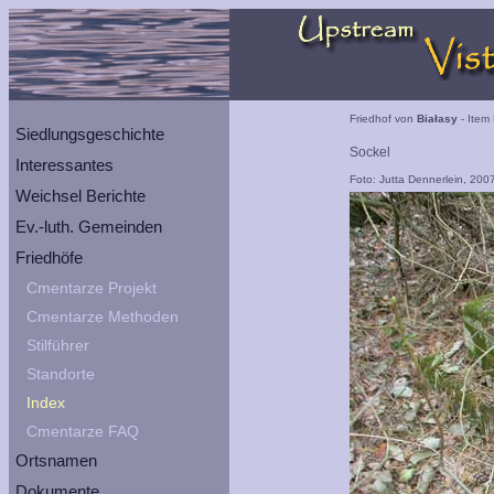
Friedhof von
Białasy
- Item 
Siedlungsgeschichte
Sockel
Interessantes
Foto: Jutta Dennerlein, 200
Weichsel Berichte
Ev.-luth. Gemeinden
Friedhöfe
Cmentarze Projekt
Cmentarze Methoden
Stilführer
Standorte
Index
Cmentarze FAQ
Ortsnamen
Dokumente