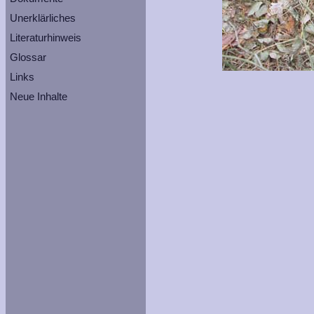
Unerklärliches
Literaturhinweis
Glossar
Links
Neue Inhalte