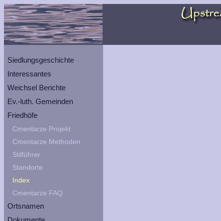
Siedlungsgeschichte
Interessantes
Weichsel Berichte
Ev.-luth. Gemeinden
Friedhöfe
Cmentarze Projekt
Cmentarze Methoden
Stilführer
Standorte
Index
Cmentarze FAQ
Ortsnamen
Dokumente