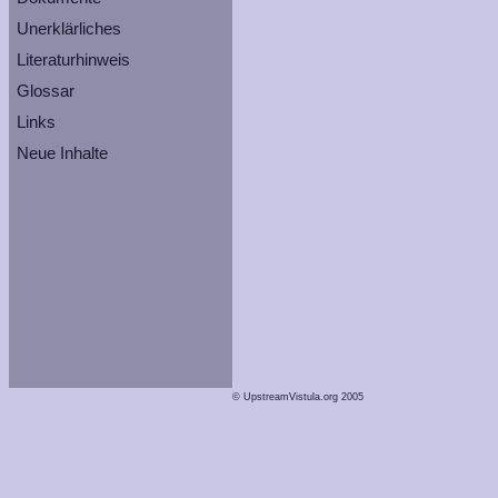
Unerklärliches
Literaturhinweis
Glossar
Links
Neue Inhalte
© UpstreamVistula.org 2005