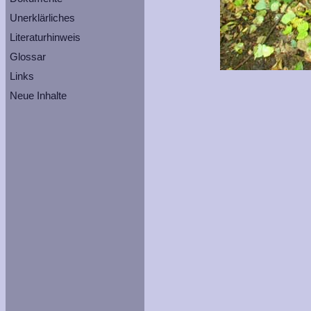
Unerklärliches
Literaturhinweis
Glossar
Links
Neue Inhalte