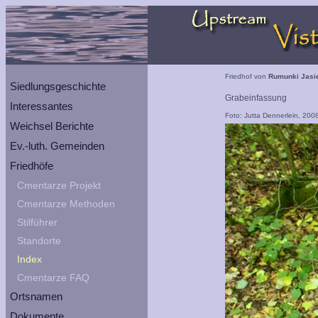
Friedhof von
Rumunki Jasi
Siedlungsgeschichte
Grabeinfassung
Interessantes
Foto: Jutta Dennerlein, 200
Weichsel Berichte
Ev.-luth. Gemeinden
Friedhöfe
Cmentarze Projekt
Cmentarze Methoden
Stilführer
Standorte
Index
Cmentarze FAQ
Ortsnamen
Dokumente