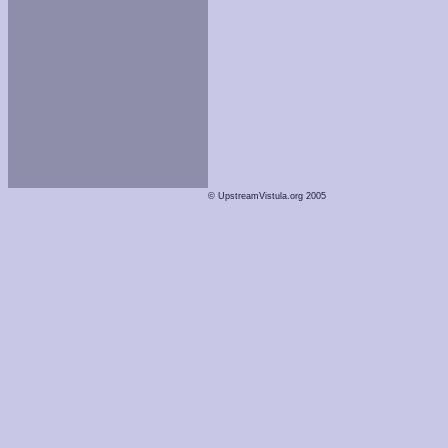
© UpstreamVistula.org 2005