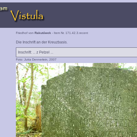
Friedhof von
Rakutówek
- Item Nr. 171.42.3.recent
Die Inschrift an der Kreuzbasis.
Inschrift: ... z Petzel ...
Foto: Jutta Dennerlein, 2007