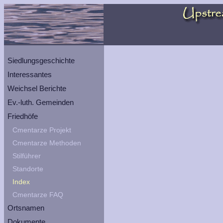
Siedlungsgeschichte
Interessantes
Weichsel Berichte
Ev.-luth. Gemeinden
Friedhöfe
Cmentarze Projekt
Cmentarze Methoden
Stilführer
Standorte
Index
Cmentarze FAQ
Ortsnamen
Dokumente