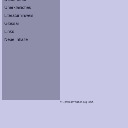
Unerklärliches
Literaturhinweis
Glossar
Links
Neue Inhalte
© UpstreamVistula.org 2005