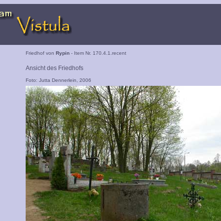
Friedhof von
Rypin
- Item Nr. 170.4.1.recent
Ansicht des Friedhofs
Foto: Jutta Dennerlein, 2006