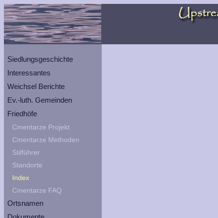
Siedlungsgeschichte
Interessantes
Weichsel Berichte
Ev.-luth. Gemeinden
Friedhöfe
Cmentarze Projekt
Cmentarze Methoden
Stilführer
Standorte
Index
Cmentarze FAQ
Ortsnamen
Dokumente