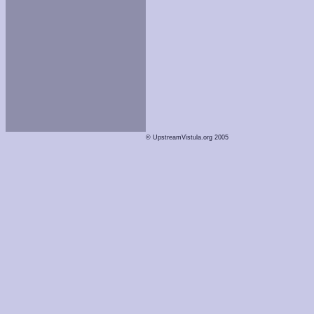
© UpstreamVistula.org 2005