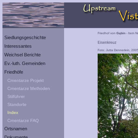
Friedhof von
Gąbin
- Item N
Siedlungsgeschichte
Eisenkreuz
Interessantes
Foto: Jutta Dennerlein, 200
Weichsel Berichte
Ev.-luth. Gemeinden
Friedhöfe
Cmentarze Projekt
Cmentarze Methoden
Stilführer
Standorte
Index
Cmentarze FAQ
Ortsnamen
Dokumente