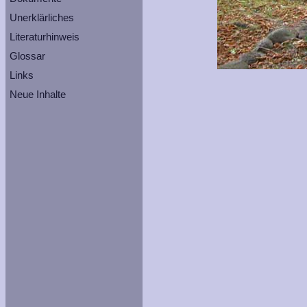
Unerklärliches
Literaturhinweis
Glossar
Links
Neue Inhalte