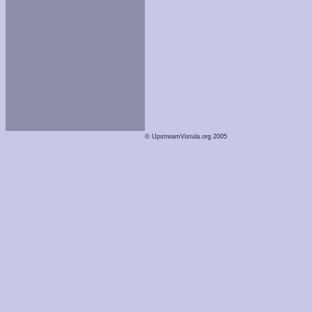
© UpstreamVistula.org 2005