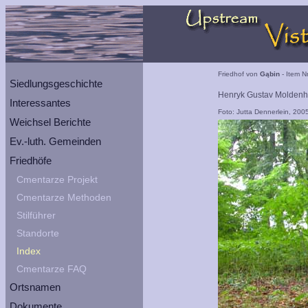
Friedhof von
Gąbin
- Item N
Siedlungsgeschichte
Henryk Gustav Molden
Interessantes
Foto: Jutta Dennerlein, 200
Weichsel Berichte
Ev.-luth. Gemeinden
Friedhöfe
Cmentarze Projekt
Cmentarze Methoden
Stilführer
Standorte
Index
Cmentarze FAQ
Ortsnamen
Dokumente