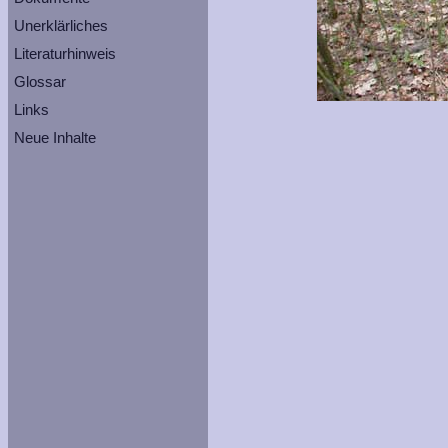
Unerklärliches
Literaturhinweis
Glossar
Links
Neue Inhalte