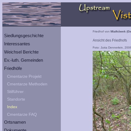
Friedhof von
Miałkówek (Ge
Siedlungsgeschichte
Ansicht des Friedhofs
Interessantes
Foto: Jutta Dennerlein, 200
Weichsel Berichte
Ev.-luth. Gemeinden
Friedhöfe
Cmentarze Projekt
Cmentarze Methoden
Stilführer
Standorte
Index
Cmentarze FAQ
Ortsnamen
Dokumente