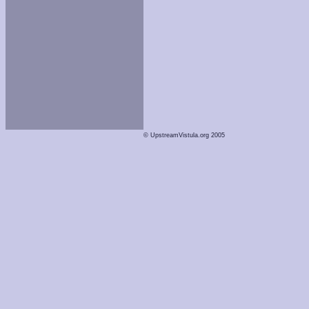
© UpstreamVistula.org 2005