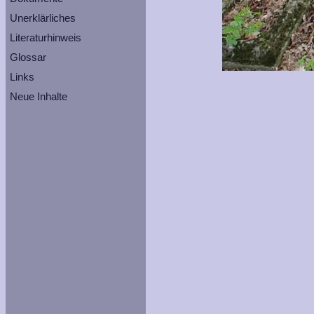
Unerklärliches
Literaturhinweis
Glossar
Links
Neue Inhalte