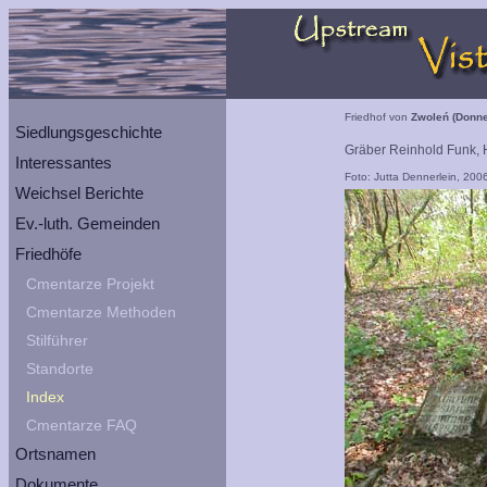
Friedhof von
Zwoleń (Donne
Siedlungsgeschichte
Gräber Reinhold Funk,
Interessantes
Foto: Jutta Dennerlein, 200
Weichsel Berichte
Ev.-luth. Gemeinden
Friedhöfe
Cmentarze Projekt
Cmentarze Methoden
Stilführer
Standorte
Index
Cmentarze FAQ
Ortsnamen
Dokumente