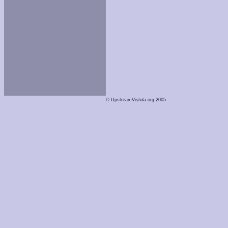
© UpstreamVistula.org 2005