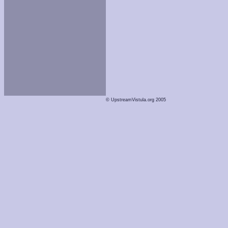
© UpstreamVistula.org 2005