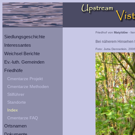
Friedhof von
Matyldów
- Ite
Siedlungsgeschichte
Bei näherem Hinsehen fi
Interessantes
Foto: Jutta Dennerlein, 200
Weichsel Berichte
Ev.-luth. Gemeinden
Friedhöfe
Cmentarze Projekt
Cmentarze Methoden
Stilführer
Standorte
Index
Cmentarze FAQ
Ortsnamen
Dokumente