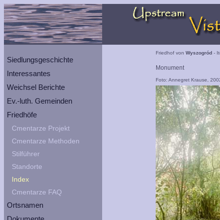
Friedhof von
Wyszogród
- I
Siedlungsgeschichte
Monument
Interessantes
Foto: Annegret Krause, 200
Weichsel Berichte
Ev.-luth. Gemeinden
Friedhöfe
Cmentarze Projekt
Cmentarze Methoden
Stilführer
Standorte
Index
Cmentarze FAQ
Ortsnamen
Dokumente