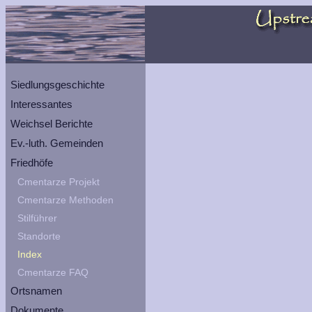
Siedlungsgeschichte
Interessantes
Weichsel Berichte
Ev.-luth. Gemeinden
Friedhöfe
Cmentarze Projekt
Cmentarze Methoden
Stilführer
Standorte
Index
Cmentarze FAQ
Ortsnamen
Dokumente