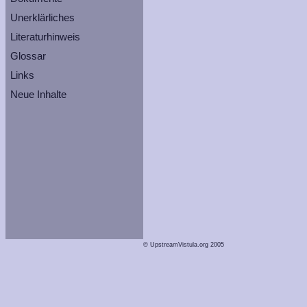
Unerklärliches
Literaturhinweis
Glossar
Links
Neue Inhalte
© UpstreamVistula.org 2005