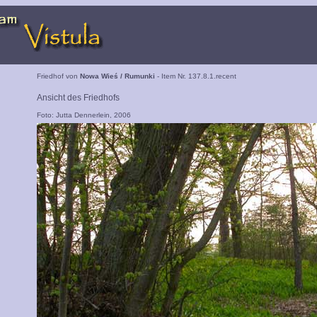
Friedhof von
Nowa Wieś / Rumunki
- Item Nr. 137.8.1.recent
Ansicht des Friedhofs
Foto: Jutta Dennerlein, 2006