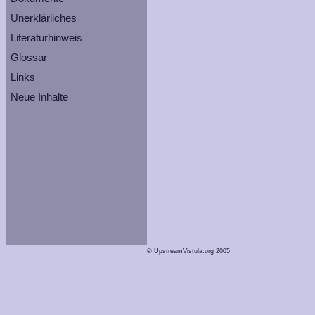
Unerklärliches
Literaturhinweis
Glossar
Links
Neue Inhalte
© UpstreamVistula.org 2005