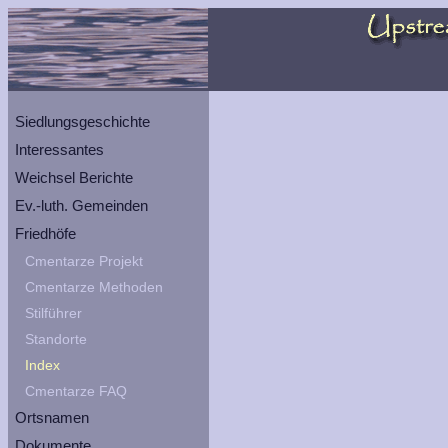
Siedlungsgeschichte
Interessantes
Weichsel Berichte
Ev.-luth. Gemeinden
Friedhöfe
Cmentarze Projekt
Cmentarze Methoden
Stilführer
Standorte
Index
Cmentarze FAQ
Ortsnamen
Dokumente