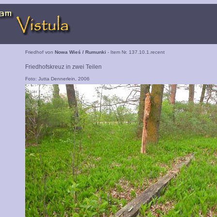
Friedhof von
Nowa Wieś / Rumunki
- Item Nr. 137.10.1.recent
Friedhofskreuz in zwei Teilen
Foto: Jutta Dennerlein, 2006