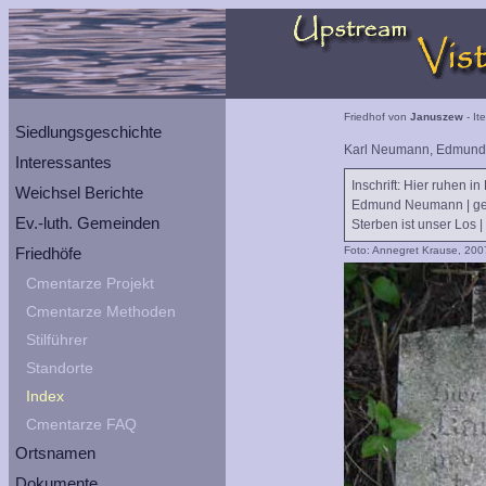
Friedhof von
Januszew
- It
Siedlungsgeschichte
Karl Neumann, Edmun
Interessantes
Inschrift: Hier ruhen i
Weichsel Berichte
Edmund Neumann | geb.
Ev.-luth. Gemeinden
Sterben ist unser Los 
Friedhöfe
Foto: Annegret Krause, 200
Cmentarze Projekt
Cmentarze Methoden
Stilführer
Standorte
Index
Cmentarze FAQ
Ortsnamen
Dokumente