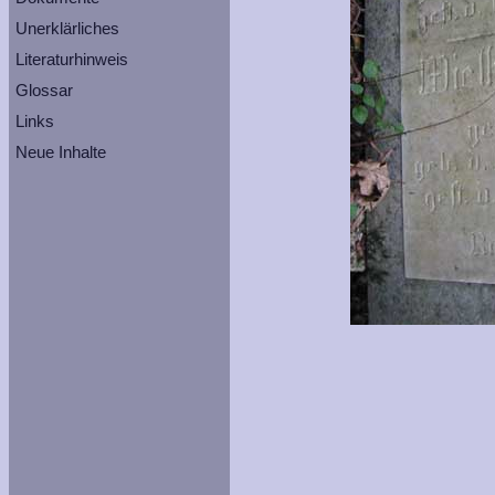
Unerklärliches
Literaturhinweis
Glossar
Links
Neue Inhalte