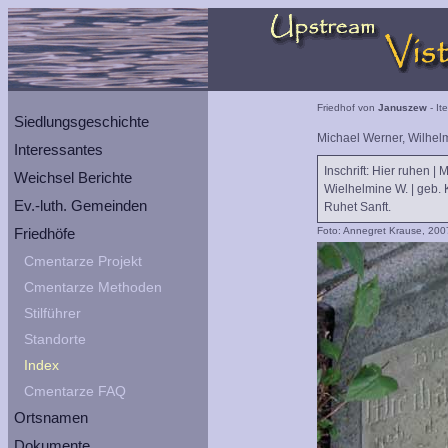
Friedhof von
Januszew
- It
Siedlungsgeschichte
Michael Werner, Wilhel
Interessantes
Inschrift: Hier ruhen | 
Weichsel Berichte
Wielhelmine W. | geb. K
Ev.-luth. Gemeinden
Ruhet Sanft.
Friedhöfe
Foto: Annegret Krause, 200
Cmentarze Projekt
Cmentarze Methoden
Stilführer
Standorte
Index
Cmentarze FAQ
Ortsnamen
Dokumente