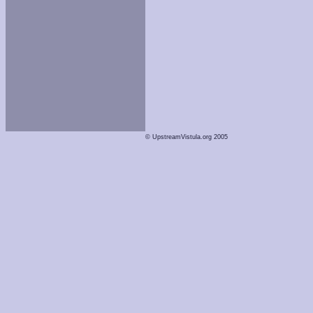
© UpstreamVistula.org 2005