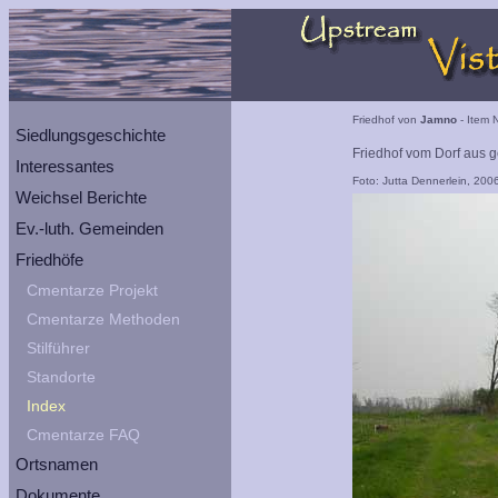
Friedhof von
Jamno
- Item N
Siedlungsgeschichte
Friedhof vom Dorf aus 
Interessantes
Foto: Jutta Dennerlein, 200
Weichsel Berichte
Ev.-luth. Gemeinden
Friedhöfe
Cmentarze Projekt
Cmentarze Methoden
Stilführer
Standorte
Index
Cmentarze FAQ
Ortsnamen
Dokumente