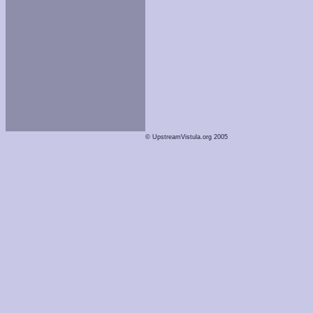
© UpstreamVistula.org 2005