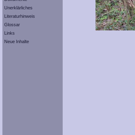
Unerklärliches
Literaturhinweis
Glossar
Links
Neue Inhalte