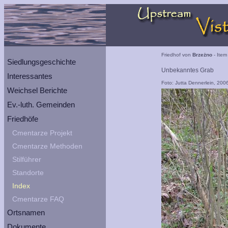
Friedhof von
Brzeżno
- Item
Siedlungsgeschichte
Unbekanntes Grab
Interessantes
Foto: Jutta Dennerlein, 200
Weichsel Berichte
Ev.-luth. Gemeinden
Friedhöfe
Cmentarze Projekt
Cmentarze Methoden
Stilführer
Standorte
Index
Cmentarze FAQ
Ortsnamen
Dokumente