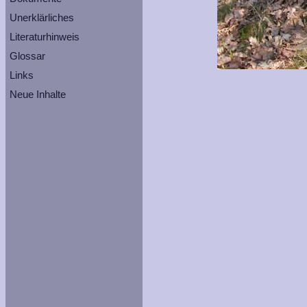
Unerklärliches
Literaturhinweis
Glossar
Links
Neue Inhalte