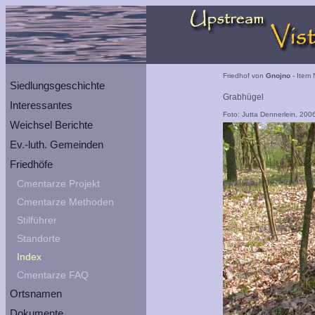
Friedhof von
Gnojno
- Item 
Siedlungsgeschichte
Grabhügel
Interessantes
Foto: Jutta Dennerlein, 200
Weichsel Berichte
Ev.-luth. Gemeinden
Friedhöfe
Cmentarze Projekt
Cmentarze Methoden
Stilführer
Standorte
Index
Cmentarze FAQ
Ortsnamen
Dokumente