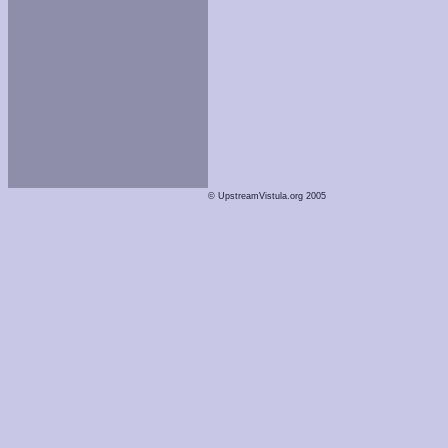
© UpstreamVistula.org 2005